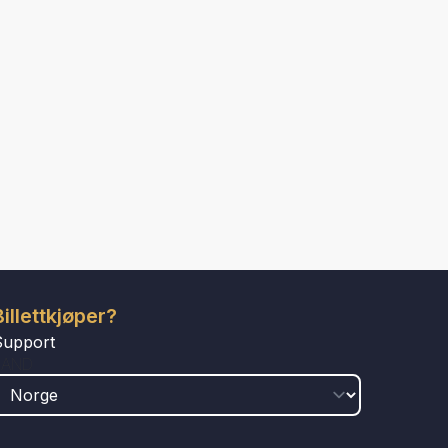
Billettkjøper?
Support
LAND