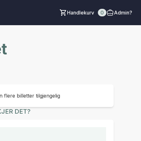
Handlekurv
0
Admin?
t
 flere billetter tilgjengelig
JER DET?