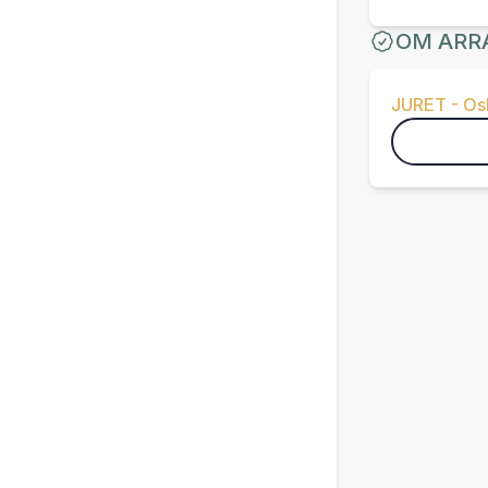
OM ARR
JURET - Osl