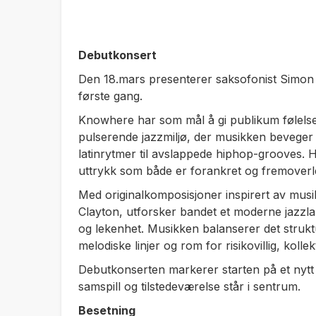
Debutkonsert
Den 18.mars presenterer saksofonist Simon
første gang.
Knowhere har som mål å gi publikum følelse
pulserende jazzmiljø, der musikken beveger 
latinrytmer til avslappede hiphop-grooves. H
uttrykk som både er forankret og fremoverl
Med originalkomposisjoner inspirert av mus
Clayton, utforsker bandet et moderne jazzla
og lekenhet. Musikken balanserer det strukt
melodiske linjer og rom for risikovillig, kolle
Debutkonserten markerer starten på et nytt k
samspill og tilstedeværelse står i sentrum.
Besetning