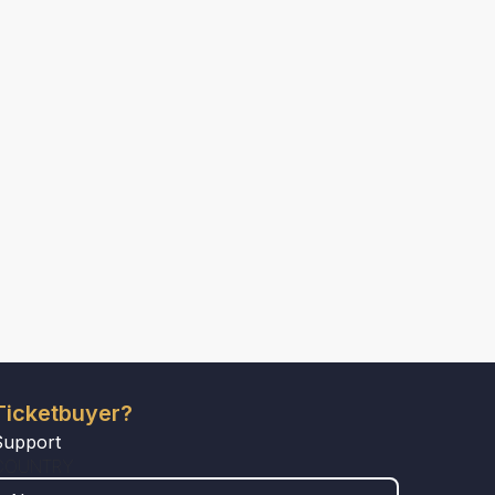
Ticketbuyer?
Support
COUNTRY