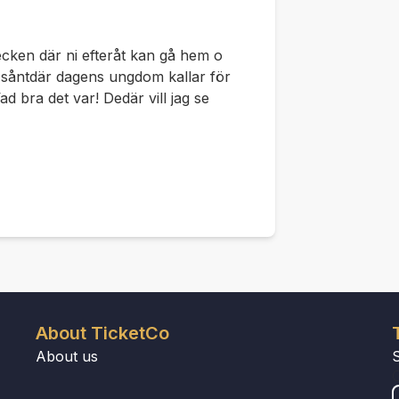
ecken där ni efteråt kan gå hem o
t såntdär dagens ungdom kallar för
d bra det var! Dedär vill jag se
About TicketCo
About us