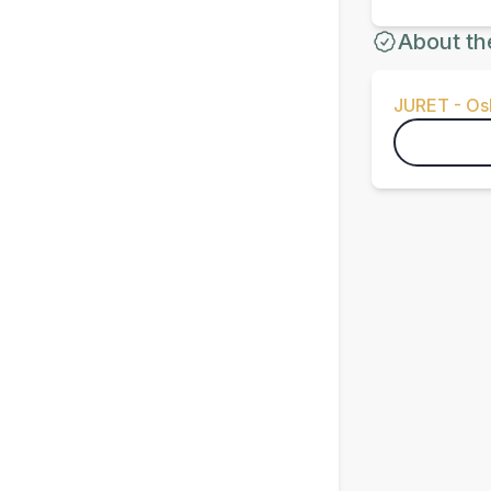
About th
JURET - Osl