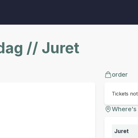
ag // Juret
order
Tickets no
Where's 
Juret