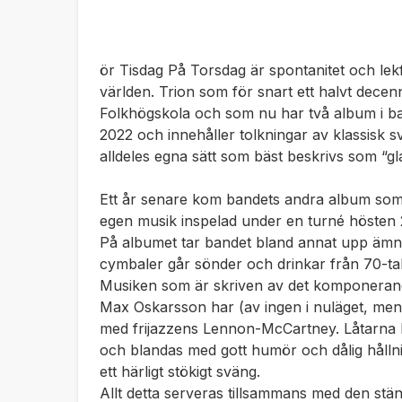
ör Tisdag På Torsdag är spontanitet och lekfu
världen. Trion som för snart ett halvt dece
Folkhögskola och som nu har två album i ba
2022 och innehåller tolkningar av klassisk 
alldeles egna sätt som bäst beskrivs som “gla
Ett år senare kom bandets andra album som 
egen musik inspelad under en turné hösten
På albumet tar bandet bland annat upp ämnen
cymbaler går sönder och drinkar från 70-tal
Musiken som är skriven av det komponeran
Max Oskarsson har (av ingen i nuläget, men 
med frijazzens Lennon-McCartney. Låtarna by
och blandas med gott humör och dålig hållni
ett härligt stökigt sväng.
Allt detta serveras tillsammans med den st