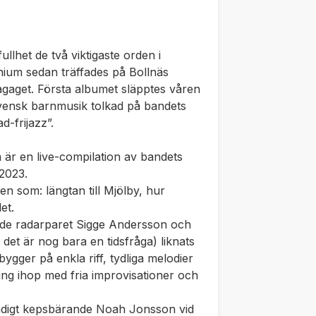
llhet de två viktigaste orden i
nnium sedan träffades på Bollnäs
gaget. Första albumet släpptes våren
svensk barnmusik tolkad på bandets
d-frijazz”.
är en live-compilation av bandets
 2023.
 som: längtan till Mjölby, hur
et.
de radarparet Sigge Andersson och
det är nog bara en tidsfråga) liknats
gger på enkla riff, tydliga melodier
ng ihop med fria improvisationer och
ändigt kepsbärande Noah Jonsson vid